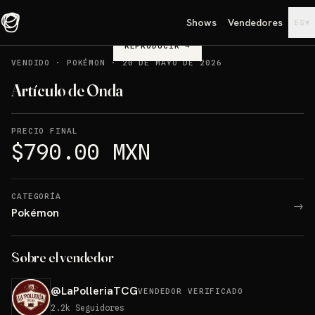
Shows
Vendedores
▾
ES
REPRODUCIR
→
VENDIDO
·
POKÉMON
·
20 DE MAYO DE 2026
Artículo de Onda
PRECIO FINAL
$790.00 MXN
CATEGORÍA
→
Pokémon
Sobre el vendedor
@
LaPolleriaTCG
VENDEDOR VERIFICADO
2.2k
Seguidores