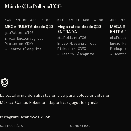
Más de @LaPolleriaTCG
RECORDATORIOS
REC
MAR. 11 DE AGO. 4:00 AM
·
162
MIÉ. 12 DE AGO. 4:00 AM
·
147
MEGA RULETA desde $20
Mega ruleta desde $20
MEGA RUL
ENTRA YA
ENTRA T
@
LaPolleriaTCG
@
LaPolleriaTCG
@
LaPolleri
Envío Nacional, o..
Envío Nacional, o..
Envío Naci
Pickup en
CDMX
Pickup en
CDMX
Pickup en
→
Teatro Blanquita
→
Teatro Blanquita
→
Teatro B
La plataforma de subastas en vivo para coleccionables en
México. Cartas Pokémon, deportivas, juguetes y más.
Instagram
Facebook
TikTok
CATEGORÍAS
COMUNIDAD