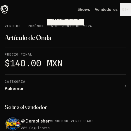
Shows
Vendedores
▾
ES
REPRODUCIR
→
VENDIDO
·
POKÉMON
·
6 DE JUNIO DE 2026
Artículo de Onda
PRECIO FINAL
$140.00 MXN
CATEGORÍA
→
Pokémon
Sobre el vendedor
@
Demolisher
VENDEDOR VERIFICADO
382
Seguidores