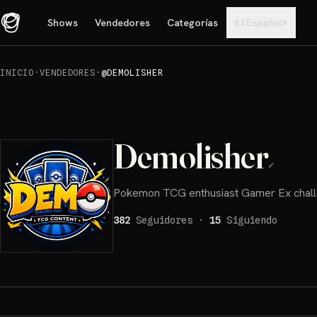
Shows
Vendedores
Categorías
Español
▾
ES
INICIO
·
VENDEDORES
·
@DEMOLISHER
Demolisher
✓
Pokemon TCG enthusiast Gamer Ex chall
382
Seguidores
·
15
Siguiendo