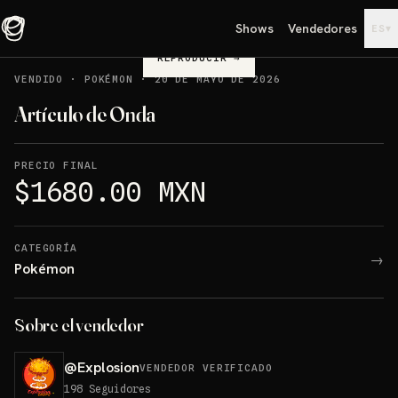
Shows
Vendedores
▾
ES
REPRODUCIR
→
VENDIDO
·
POKÉMON
·
20 DE MAYO DE 2026
Artículo de Onda
PRECIO FINAL
$1680.00 MXN
CATEGORÍA
→
Pokémon
Sobre el vendedor
@
Explosion
VENDEDOR VERIFICADO
198
Seguidores