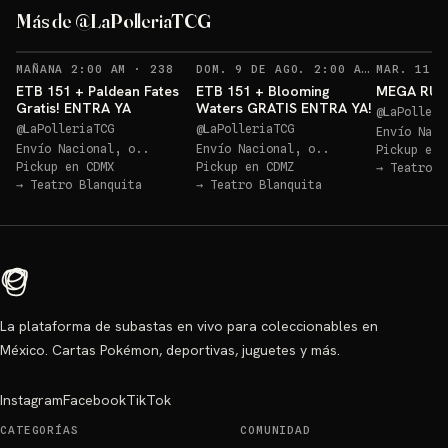
ETB Paldean GRATIS
Más de @LaPolleriaTCG
Sorteos: ETB Paldean GRATIS +10 más
→
Sorteo: ETB 151 GRATIS!
→
RECORDATORIOS
RECO
MAÑANA 2:00 AM
·
238
DOM. 9 DE AGO. 2:00 AM
·
254
ETB 151 + Paldean Fates
ETB 151 + Blooming
MEGA RULE
Gratis! ENTRA YA
Waters GRATIS ENTRA YA!
@
LaPolleri
@
LaPolleriaTCG
@
LaPolleriaTCG
Envío Naci
Envío Nacional, o..
Envío Nacional, o..
Pickup en
Pickup en
CDMX
Pickup en
CDMZ
→
Teatro B
→
Teatro Blanquita
→
Teatro Blanquita
La plataforma de subastas en vivo para coleccionables en
México. Cartas Pokémon, deportivas, juguetes y más.
Instagram
Facebook
TikTok
CATEGORÍAS
COMUNIDAD