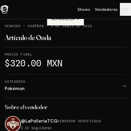
Shows
Vendedores
▾
ES
REPRODUCIR
→
VENDIDO
·
POKÉMON
·
3 DE JUNIO DE 2026
Artículo de Onda
PRECIO FINAL
$320.00 MXN
CATEGORÍA
→
Pokémon
Sobre el vendedor
@
LaPolleriaTCG
VENDEDOR VERIFICADO
2.1k
Seguidores