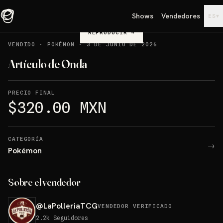
Shows
Vendedores
▾
ES
REPRODUCIR
→
VENDIDO
·
POKÉMON
·
3 DE JUNIO DE 2026
Artículo de Onda
PRECIO FINAL
$320.00 MXN
CATEGORÍA
→
Pokémon
Sobre el vendedor
@
LaPolleriaTCG
VENDEDOR VERIFICADO
2.2k
Seguidores