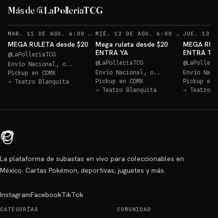
Más de @LaPolleriaTCG
RECORDATORIOS
REC
MAR. 11 DE AGO. 4:00 AM
·
162
MIÉ. 12 DE AGO. 4:00 AM
·
147
MEGA RULETA desde $20
Mega ruleta desde $20
MEGA RUL
ENTRA YA
ENTRA T
@
LaPolleriaTCG
@
LaPolleriaTCG
@
LaPolleri
Envío Nacional, o..
Envío Nacional, o..
Envío Naci
Pickup en
CDMX
Pickup en
CDMX
Pickup en
→
Teatro Blanquita
→
Teatro Blanquita
→
Teatro B
La plataforma de subastas en vivo para coleccionables en
México. Cartas Pokémon, deportivas, juguetes y más.
Instagram
Facebook
TikTok
CATEGORÍAS
COMUNIDAD