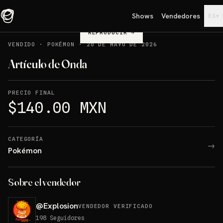
Shows
Vendedores
▾
ES
REPRODUCIR
→
VENDIDO
·
POKÉMON
·
20 DE MAYO DE 2026
Artículo de Onda
PRECIO FINAL
$140.00 MXN
CATEGORÍA
→
Pokémon
Sobre el vendedor
@
Explosion
VENDEDOR VERIFICADO
198
Seguidores