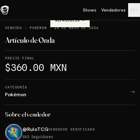
Shows
Vendedores
▾
ES
REPRODUCIR
→
VENDIDO
·
POKÉMON
·
10 DE MAYO DE 2026
Artículo de Onda
PRECIO FINAL
$360.00 MXN
CATEGORÍA
→
Pokémon
Sobre el vendedor
@
RuloTCG
VENDEDOR VERIFICADO
843
Seguidores