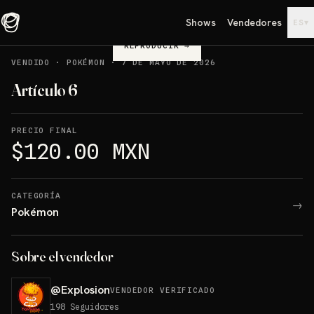
Shows
Vendedores
▾
ES
REPRODUCIR
→
VENDIDO
·
POKÉMON
·
7 DE MAYO DE 2026
Artículo 6
PRECIO FINAL
$120.00 MXN
CATEGORÍA
→
Pokémon
Sobre el vendedor
@
Explosion
VENDEDOR VERIFICADO
198
Seguidores