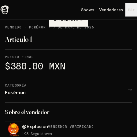
Shows
Vendedores
▾
ES
REPRODUCIR
→
VENDIDO
·
POKÉMON
·
7 DE MAYO DE 2026
Artículo 1
PRECIO FINAL
$380.00 MXN
CATEGORÍA
→
Pokémon
Sobre el vendedor
@
Explosion
VENDEDOR VERIFICADO
198
Seguidores