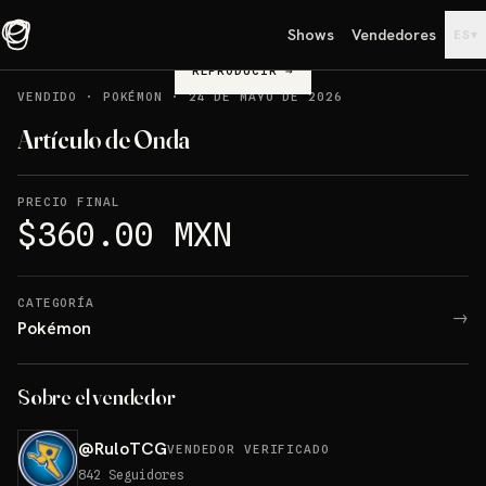
Shows
Vendedores
▾
ES
REPRODUCIR
→
VENDIDO
·
POKÉMON
·
24 DE MAYO DE 2026
Artículo de Onda
PRECIO FINAL
$360.00 MXN
CATEGORÍA
→
Pokémon
Sobre el vendedor
@
RuloTCG
VENDEDOR VERIFICADO
842
Seguidores