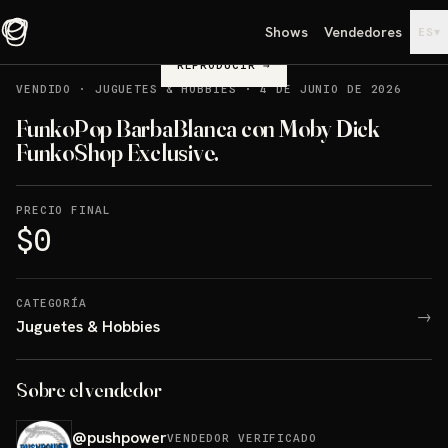
Shows
Vendedores
▾
ES
REPRODUCIR
→
VENDIDO
·
JUGUETES & HOBBIES
·
4 DE JUNIO DE 2026
FunkoPop BarbaBlanca con Moby Dick
FunkoShop Exclusive.
PRECIO FINAL
$0
CATEGORÍA
→
Juguetes & Hobbies
Sobre el vendedor
@
pushpower
VENDEDOR VERIFICADO