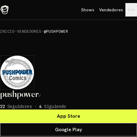
Shows
Vendedores
▾
ES
INICIO
·
VENDEDORES
·
@PUSHPOWER
pushpower
✓
22
Seguidores
·
4
Siguiendo
App Store
Google Play