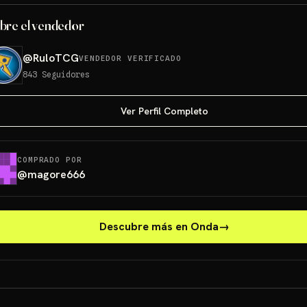
bre el vendedor
@
RuloTCG
VENDEDOR VERIFICADO
843
Seguidores
Ver Perfil Completo
COMPRADO POR
@
magore666
Descubre más en Onda
→