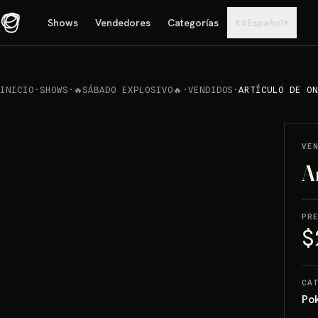
Shows
Vendedores
Categorías
Español
▾
ES
INICIO
·
SHOWS
·
🔥SÁBADO EXPLOSIVO🔥
·
VENDIDOS
·
ARTÍCULO DE ON
REPRODUCIR
→
VENDIDO
VE
A
PR
$
CA
Po