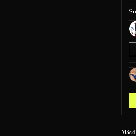
So
Más d