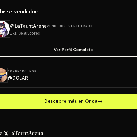
bre el vendedor
@
LaTauntArena
VENDEDOR VERIFICADO
171
Seguidores
Ver Perfil Completo
COMPRADO POR
@
DOLAR
Descubre más en Onda
→
give away 1
g
e @LaTauntArena
Sorteos: give away 1 +1 más
→
Sorteos: give away 1 +1 más
→