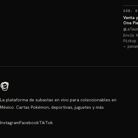
SÁB. 8
Venta y
One Pie
@
LaTau
Envío 
Pickup
→
pana
La plataforma de subastas en vivo para coleccionables en
México. Cartas Pokémon, deportivas, juguetes y más.
Instagram
Facebook
TikTok