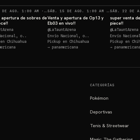
RECORDATORIOS
RECORDATO
 DE AGO. 1:00 AM
·
19
SÁB. 15 DE AGO. 1:00 AM
·
SÁB. 22 DE A
12
 apertura de sobres de
Venta y apertura de Op13 y
super venta d
ce!!
Eb03 en vivo!!
piece!!
ntArena
@
LaTauntArena
@
LaTauntArena
Nacional, o..
Envío Nacional, o..
Envío Naciona
 en
Chihuahua
Pickup en
Chihuahua
Pickup en
Chi
mericana
→
panamericana
→
panamerican
CATEGORÍAS
Pokémon
Deportivas
Tenis & Streetwear
Magic: The Gathering