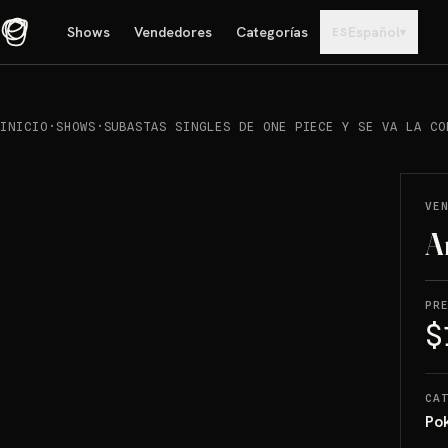
Shows
Vendedores
Categorías
Español
▾
ES
INICIO
·
SHOWS
·
SUBASTAS SINGLES DE ONE PIECE Y SE VA LA CO
REPRODUCIR
→
VENDIDO
VE
A
PR
$
CA
Po