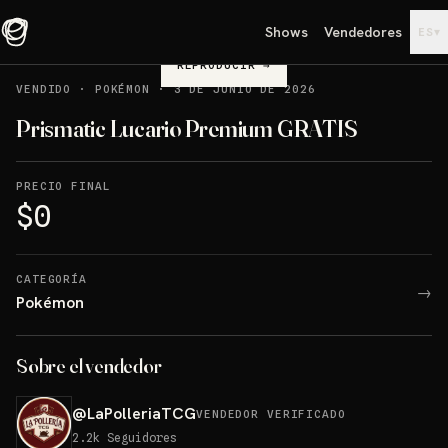
Shows
Vendedores
▾
ES
REPRODUCIR
→
VENDIDO
·
POKÉMON
·
3 DE JUNIO DE 2026
Prismatic Lucario Premium GRATIS
PRECIO FINAL
$0
CATEGORÍA
→
Pokémon
Sobre el vendedor
@
LaPolleriaTCG
VENDEDOR VERIFICADO
2.2k
Seguidores