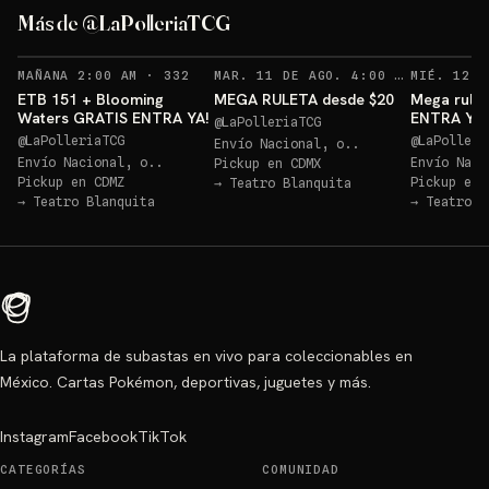
ETB 151 GRATIS!
Más de @LaPolleriaTCG
Sorteo: ETB 151 GRATIS!
→
RECORDATORIOS
REC
MAÑANA 2:00 AM
·
332
MAR. 11 DE AGO. 4:00 AM
·
127
ETB 151 + Blooming
MEGA RULETA desde $20
Mega rulet
Waters GRATIS ENTRA YA!
ENTRA YA
@
LaPolleriaTCG
@
LaPolleriaTCG
@
LaPolleri
Envío Nacional, o..
Envío Nacional, o..
Envío Naci
Pickup en
CDMX
Pickup en
CDMZ
Pickup en
→
Teatro Blanquita
→
Teatro Blanquita
→
Teatro B
La plataforma de subastas en vivo para coleccionables en
México. Cartas Pokémon, deportivas, juguetes y más.
Instagram
Facebook
TikTok
CATEGORÍAS
COMUNIDAD