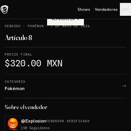
Shows
Vendedores
▾
ES
REPRODUCIR
→
VENDIDO
·
POKÉMON
·
7 DE MAYO DE 2026
Artículo 8
PRECIO FINAL
$320.00 MXN
CATEGORÍA
→
Pokémon
Sobre el vendedor
@
Explosion
VENDEDOR VERIFICADO
198
Seguidores