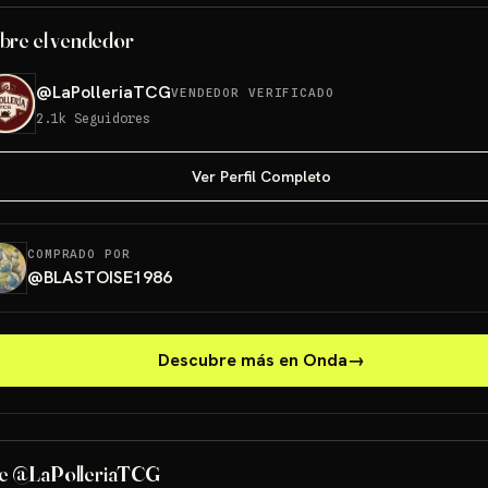
bre el vendedor
@
LaPolleriaTCG
VENDEDOR VERIFICADO
2.1k
Seguidores
Ver Perfil Completo
COMPRADO POR
@
BLASTOISE1986
Descubre más en Onda
→
Blooming Waters GRATIS!
e @LaPolleriaTCG
Sorteos: Blooming Waters GRATIS! +10 más
→