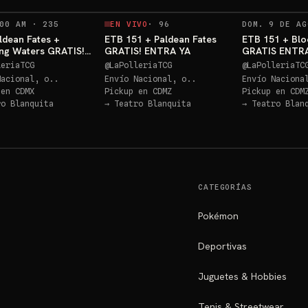
RECORDATORIOS
00 AM
·
235
EN VIVO
·
96
DOM. 9 DE AG
ldean Fates +
ETB 151 + Paldean Fates
ETB 151 + Bl
ng Waters GRATIS!
GRATIS! ENTRA YA
GRATIS ENTRA
 YA
leriaTCG
@
LaPolleriaTCG
@
LaPolleriaTC
Nacional, o..
Envío Nacional, o..
Envío Naciona
 en
CDMX
Pickup en
CDMZ
Pickup en
CDM
ro Blanquita
→
Teatro Blanquita
→
Teatro Blan
CATEGORÍAS
Pokémon
Deportivas
Juguetes & Hobbies
Tenis & Streetwear