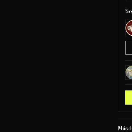
So
Más d