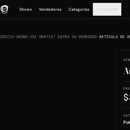
Shows
Vendedores
Categorías
Español
▾
ES
INICIO
·
SHOWS
·
151 GRATIS! ENTRA YA
·
VENDIDOS
·
ARTÍCULO DE O
REPRODUCIR
→
VENDIDO
VE
A
PR
$
CA
Po