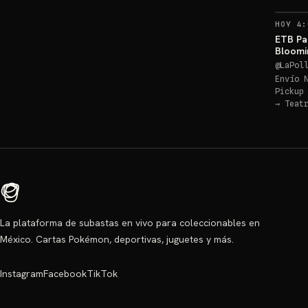
HOY 4:
ETB Pa
Bloomi
ENTRA
@
LaPol
Envío 
Pickup
→
Teat
La plataforma de subastas en vivo para coleccionables en
México. Cartas Pokémon, deportivas, juguetes y más.
Instagram
Facebook
TikTok