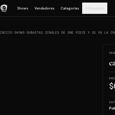
Shows
Vendedores
Categorías
Español
▾
ES
INICIO
·
SHOWS
·
SUBASTAS SINGLES DE ONE PIECE Y SE VA LA CO
REPRODUCIR
→
VENDIDO
VE
c
PR
$
CA
Po