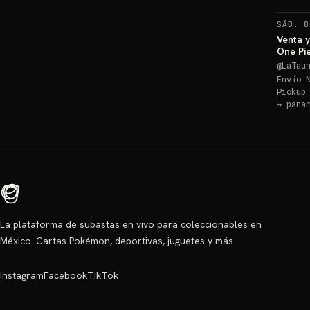
SÁB. 8
Venta y
One Pie
@
LaTau
Envío 
Pickup
→
pana
La plataforma de subastas en vivo para coleccionables en
México. Cartas Pokémon, deportivas, juguetes y más.
Instagram
Facebook
TikTok