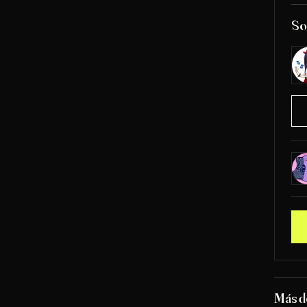
So
Más d