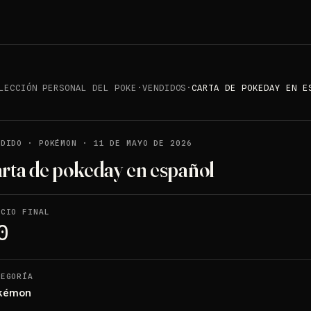
LECCIÓN PERSONAL DEL POKE
·
VENDIDOS
·
CARTA DE POKEDAY EN E
NDIDO
·
POKÉMON
·
11 DE MAYO DE 2026
arta de pokeday en español
ECIO FINAL
0
TEGORÍA
kémon