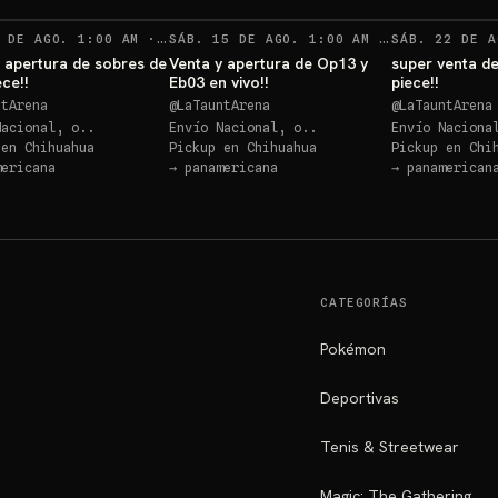
RECORDATORIOS
RECORDATO
 DE AGO. 1:00 AM
·
17
SÁB. 15 DE AGO. 1:00 AM
·
SÁB. 22 DE A
10
 apertura de sobres de
Venta y apertura de Op13 y
super venta d
ce!!
Eb03 en vivo!!
piece!!
ntArena
@
LaTauntArena
@
LaTauntArena
Nacional, o..
Envío Nacional, o..
Envío Naciona
 en
Chihuahua
Pickup en
Chihuahua
Pickup en
Chi
mericana
→
panamericana
→
panamerican
CATEGORÍAS
Pokémon
Deportivas
Tenis & Streetwear
Magic: The Gathering