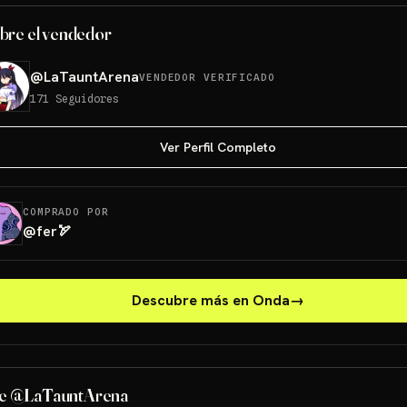
bre el vendedor
@
LaTauntArena
VENDEDOR VERIFICADO
171
Seguidores
Ver Perfil Completo
COMPRADO POR
@
fer🏹
Descubre más en Onda
→
give away 1
g
e @LaTauntArena
Sorteos: give away 1 +1 más
→
Sorteos: give away 1 +1 más
→