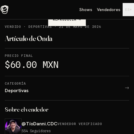
Shows
Vendedores
▾
ES
REPRODUCIR
→
VENDIDO
·
DEPORTIVAS
·
21 DE MAYO DE 2026
Artículo de Onda
PRECIO FINAL
$60.00 MXN
CATEGORÍA
→
Deportivas
Sobre el vendedor
@
TíoDanni.CDC
VENDEDOR VERIFICADO
554
Seguidores