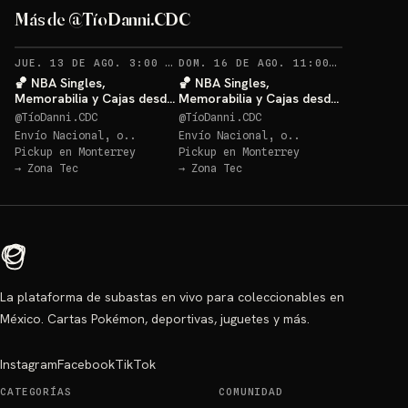
Más de @TíoDanni.CDC
RECORDATORIOS
REC
JUE. 13 DE AGO. 3:00 AM
·
62
DOM. 16 DE AGO. 11:00 PM
·
28
🏀 NBA Singles,
🏀 NBA Singles,
Memorabilia y Cajas desde
Memorabilia y Cajas desde
$20 🔥
$20 🔥
@
TíoDanni.CDC
@
TíoDanni.CDC
Envío Nacional, o..
Envío Nacional, o..
Pickup en
Monterrey
Pickup en
Monterrey
→
Zona Tec
→
Zona Tec
La plataforma de subastas en vivo para coleccionables en
México. Cartas Pokémon, deportivas, juguetes y más.
Instagram
Facebook
TikTok
CATEGORÍAS
COMUNIDAD