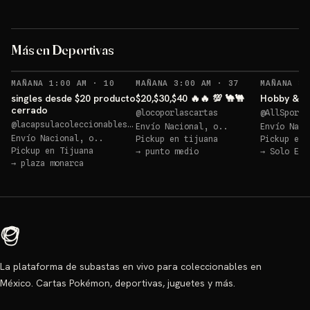
Logan 
blaster a elegir
memora
Más en Deportivas
Sorteo: blaster a elegir
→
Sorteos: Logan reliquia memorabilia 🔥🔥🔥 +1 más
→
RECORDATORIOS
RECORDATORIOS
MAÑANA 1:00 AM
·
10
MAÑANA 3:00 AM
·
37
MAÑANA 3:
singles desde $20 producto
$20,$30,$40 🔥🔥 💯 🐪🐫
Hobby & 10
cerrado
@
locoporlascartas
@
AllSportC
@
lacapsulacoleccionables25
Envío Nacional, o..
Envío Naci
Envío Nacional, o..
Pickup en
tijuana
Pickup en
Pickup en
Tijuana
→
punto medio
→
Solo Env
→
plaza monarca
La plataforma de subastas en vivo para coleccionables en
México. Cartas Pokémon, deportivas, juguetes y más.