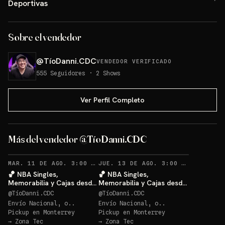
Deportivas
Sobre el vendedor
@
TíoDanni.CDC
VENDEDOR VERIFICADO
555
Seguidores
·
2
Shows
Ver Perfil Completo
Más del vendedor @TíoDanni.CDC
RECORDATORIOS
RECO
MAR. 11 DE AGO. 3:00 AM
·
62
JUE. 13 DE AGO. 3:00 AM
·
27
🏀 NBA Singles,
🏀 NBA Singles,
Memorabilia y Cajas desde
Memorabilia y Cajas desde
$20 🔥
$20 🔥
@
TíoDanni.CDC
@
TíoDanni.CDC
Envío Nacional, o..
Envío Nacional, o..
Pickup en
Monterrey
Pickup en
Monterrey
→
Zona Tec
→
Zona Tec