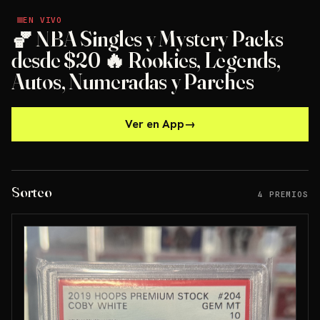
EN VIVO
EN VIVO
🏀 NBA Singles y Mystery Packs
desde $20 🔥 Rookies, Legends,
Autos, Numeradas y Parches
Ver en App
→
Sorteo
4 PREMIOS