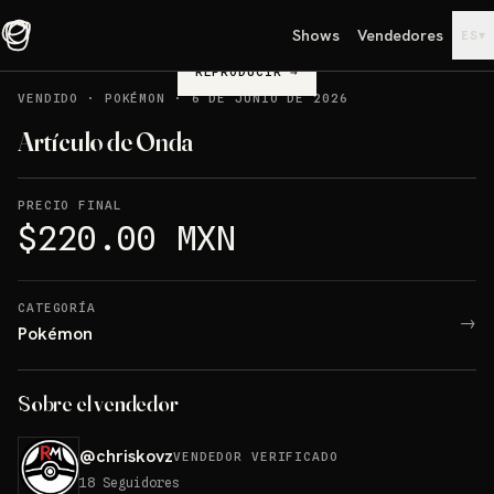
Shows
Vendedores
▾
ES
REPRODUCIR
→
VENDIDO
·
POKÉMON
·
6 DE JUNIO DE 2026
Artículo de Onda
PRECIO FINAL
$220.00 MXN
CATEGORÍA
→
Pokémon
Sobre el vendedor
@
chriskovz
VENDEDOR VERIFICADO
18
Seguidores