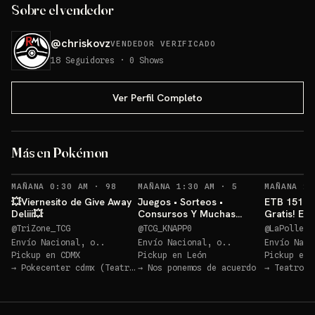
Sobre el vendedor
@
chriskovz
VENDEDOR VERIFICADO
18
Seguidores
·
0
Shows
Ver Perfil Completo
ETB Pitch (Inglés)💥
Más en Pokémon
Sorteo: ETB Pitch (Inglés)💥
→
RECORDATORIOS
RECORDATORIOS
MAÑANA 0:30 AM
·
98
MAÑANA 1:30 AM
·
5
MAÑANA 2:
💥Viernesito de Give Away
Juegos • Sorteos •
ETB 151 + 
Deliii💥
Consursos Y Muchas
Gratis! EN
Cosas Mas POKEMON TCG
@
TriZone_TCG
@
TCG_KNAPP0
@
LaPolleri
Envío Nacional, o..
Envío Nacional, o..
Envío Naci
Pickup en
CDMX
Pickup en
León
Pickup en
→
Pokecenter cdmx (Teatro Blanquita)
→
Nos ponemos de acuerdo
→
Teatro B