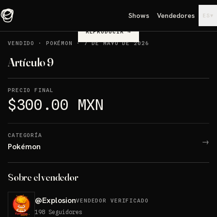
Shows
Vendedores
▾
ES
REPRODUCIR
→
VENDIDO
·
POKÉMON
·
7 DE MAYO DE 2026
Artículo 9
PRECIO FINAL
$300.00 MXN
CATEGORÍA
→
Pokémon
Sobre el vendedor
@
Explosion
VENDEDOR VERIFICADO
198
Seguidores