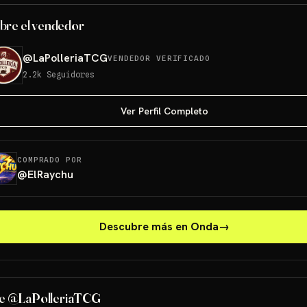
bre el vendedor
@
LaPolleriaTCG
VENDEDOR VERIFICADO
2.2k
Seguidores
Ver Perfil Completo
COMPRADO POR
@
ElRaychu
Descubre más en Onda
→
e @LaPolleriaTCG