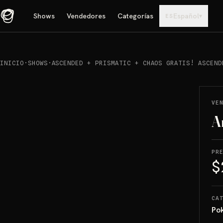
Shows
Vendedores
Categorías
Español
▾
ES
INICIO
·
SHOWS
·
ASCENDED + PRISMATIC + CHAOS GRATIS! ASCEND
REPRODUCIR
→
VENDIDO
VE
A
PR
$
CA
Po