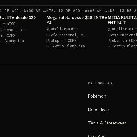
RECORDATORIOS
RECORDAT
1 DE AGO. 4:00 AM
·
MIÉ. 12 DE AGO. 4:00 AM
162
·
JUE. 13 DE A
147
ULETA desde $20
Mega ruleta desde $20 ENTRA
MEGA RULETA
YA
ENTRA T
leriaTCG
@
LaPolleriaTCG
@
LaPolleriaTC
Nacional, o..
Envío Nacional, o..
Envío Naciona
 en
CDMX
Pickup en
CDMX
Pickup en
CDM
ro Blanquita
→
Teatro Blanquita
→
Teatro Blan
CATEGORÍAS
Pokémon
Deportivas
Tenis & Streetwear
One Piece