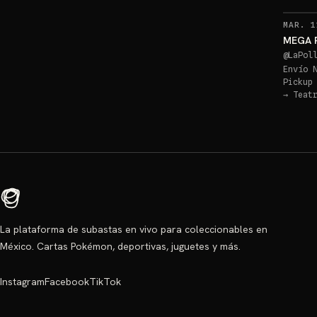
MAR. 1
MEGA R
@
LaPol
Envío 
Pickup
→
Teat
La plataforma de subastas en vivo para coleccionables en
México. Cartas Pokémon, deportivas, juguetes y más.
Instagram
Facebook
TikTok