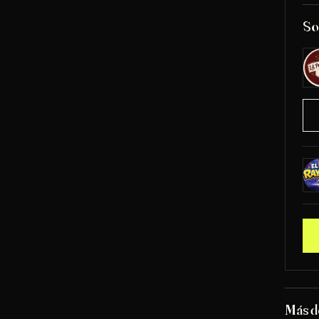
So
Más d