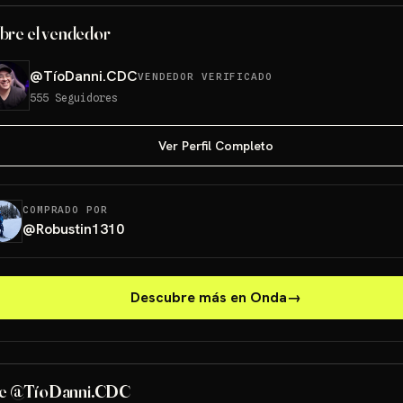
bre el vendedor
@
TíoDanni.CDC
VENDEDOR VERIFICADO
555
Seguidores
Ver Perfil Completo
COMPRADO POR
@
Robustin1310
Descubre más en Onda
→
de @TíoDanni.CDC