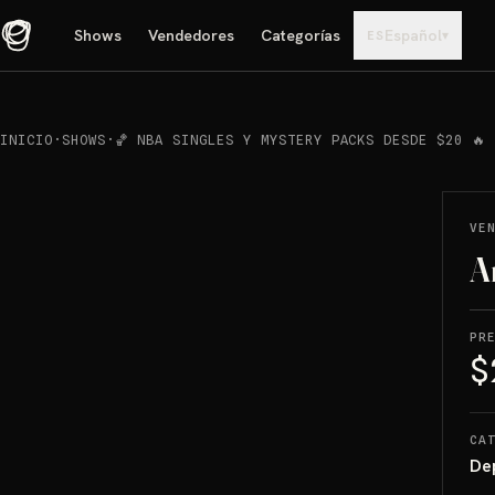
Shows
Vendedores
Categorías
Español
▾
ES
INICIO
·
SHOWS
·
🏀 NBA SINGLES Y MYSTERY PACKS DESDE $20 🔥
REPRODUCIR
→
VENDIDO
VE
A
PR
$
CA
De