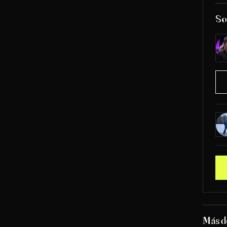
So
Más 