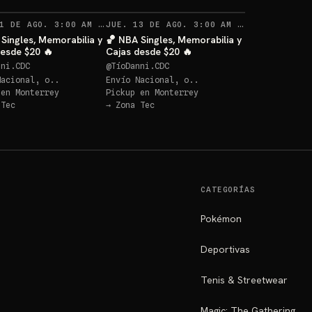
RECORDATORIOS
RECORDATO
1 DE AGO. 3:00 AM
·
JUE. 13 DE AGO. 3:00 AM
61
·
27
Singles, Memorabilia y
🏀 NBA Singles, Memorabilia y
desde $20 🔥
Cajas desde $20 🔥
nni.CDC
@
TíoDanni.CDC
Nacional, o..
Envío Nacional, o..
 en
Monterrey
Pickup en
Monterrey
 Tec
→
Zona Tec
CATEGORÍAS
Pokémon
Deportivas
Tenis & Streetwear
Magic: The Gathering