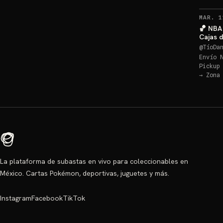
MAR. 1
🏀 NBA 
Cajas 
@
TíoDa
Envío 
Pickup
→
Zona
La plataforma de subastas en vivo para coleccionables en
México. Cartas Pokémon, deportivas, juguetes y más.
Instagram
Facebook
TikTok