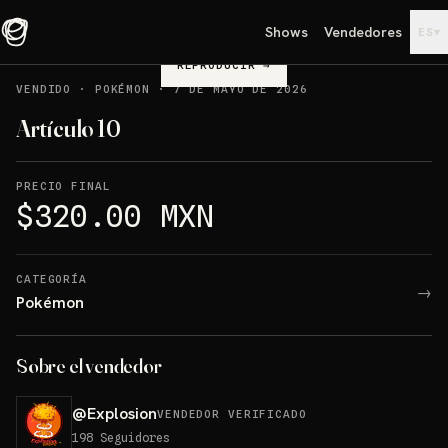
Shows
Vendedores
▾
ES
REPRODUCIR
→
VENDIDO
·
POKÉMON
·
7 DE MAYO DE 2026
Artículo 10
PRECIO FINAL
$320.00 MXN
CATEGORÍA
→
Pokémon
Sobre el vendedor
@
Explosion
VENDEDOR VERIFICADO
198
Seguidores