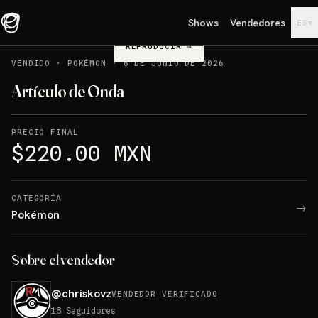
Shows
Vendedores
▾
ES
REPRODUCIR
→
VENDIDO
·
POKÉMON
·
6 DE JUNIO DE 2026
Artículo de Onda
PRECIO FINAL
$220.00 MXN
CATEGORÍA
→
Pokémon
Sobre el vendedor
@
chriskovz
VENDEDOR VERIFICADO
18
Seguidores