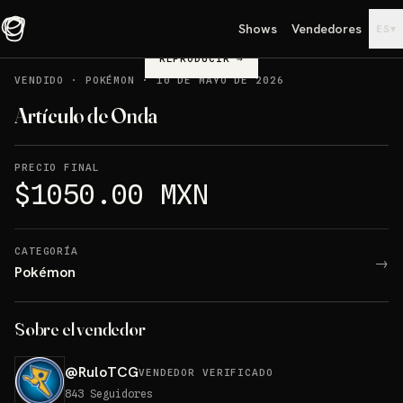
Shows
Vendedores
▾
ES
REPRODUCIR
→
VENDIDO
·
POKÉMON
·
10 DE MAYO DE 2026
Artículo de Onda
PRECIO FINAL
$1050.00 MXN
CATEGORÍA
→
Pokémon
Sobre el vendedor
@
RuloTCG
VENDEDOR VERIFICADO
843
Seguidores