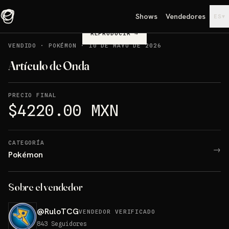
Shows
Vendedores
▾
ES
REPRODUCIR
→
VENDIDO
·
POKÉMON
·
10 DE MAYO DE 2026
Artículo de Onda
PRECIO FINAL
$4220.00 MXN
CATEGORÍA
→
Pokémon
Sobre el vendedor
@
RuloTCG
VENDEDOR VERIFICADO
843
Seguidores