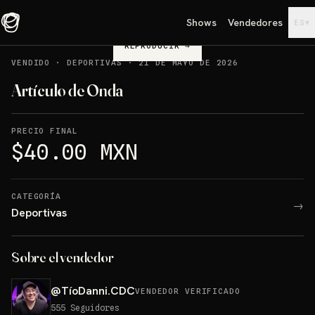
Shows
Vendedores
▾
ES
REPRODUCIR
→
VENDIDO
·
DEPORTIVAS
·
21 DE MAYO DE 2026
Artículo de Onda
PRECIO FINAL
$40.00 MXN
CATEGORÍA
→
Deportivas
Sobre el vendedor
@
TíoDanni.CDC
VENDEDOR VERIFICADO
555
Seguidores