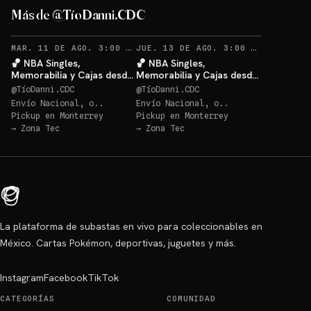
Más de @TíoDanni.CDC
RECORDATORIOS
RECO
MAR. 11 DE AGO. 3:00 AM
·
62
JUE. 13 DE AGO. 3:00 AM
·
27
🏀 NBA Singles,
🏀 NBA Singles,
Memorabilia y Cajas desde
Memorabilia y Cajas desde
$20 🔥
$20 🔥
@
TíoDanni.CDC
@
TíoDanni.CDC
Envío Nacional, o..
Envío Nacional, o..
Pickup en
Monterrey
Pickup en
Monterrey
→
Zona Tec
→
Zona Tec
La plataforma de subastas en vivo para coleccionables en
México. Cartas Pokémon, deportivas, juguetes y más.
Instagram
Facebook
TikTok
CATEGORÍAS
COMUNIDAD