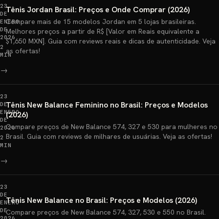
23
Tênis Jordan Brasil: Preços e Onde Comprar (2026)
DE
Compare mais de 15 modelos Jordan em 5 lojas brasileiras.
ENERO
DE
Melhores preços a partir de R$ [Valor em Reais equivalente a
2026
$1,650 MXN]. Guia com reviews reais e dicas de autenticidade. Veja
2
as ofertas!
MIN
→
23
Tênis New Balance Feminino no Brasil: Preços e Modelos
DE
ENERO
(2026)
DE
Compare preços de New Balance 574, 327 e 530 para mulheres no
2026
Brasil. Guia com reviews de milhares de usuárias. Veja as ofertas!
2
MIN
→
23
DE
Tênis New Balance no Brasil: Preços e Modelos (2026)
ENERO
DE
Compare preços de New Balance 574, 327, 530 e 550 no Brasil.
2026