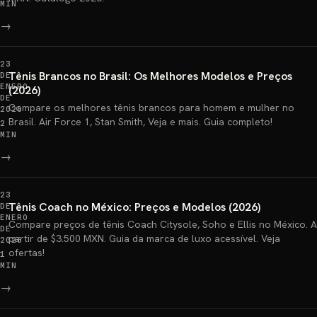
MIN
→
23
Tênis Brancos no Brasil: Os Melhores Modelos e Preços
DE
ENERO
(2026)
DE
Compare os melhores tênis brancos para homem e mulher no
2026
Brasil. Air Force 1, Stan Smith, Veja e mais. Guia completo!
2
MIN
→
23
Tênis Coach no México: Preços e Modelos (2026)
DE
ENERO
Compare preços de tênis Coach Citysole, Soho e Ellis no México. A
DE
partir de $3.500 MXN. Guia da marca de luxo acessível. Veja
2026
ofertas!
1
MIN
→