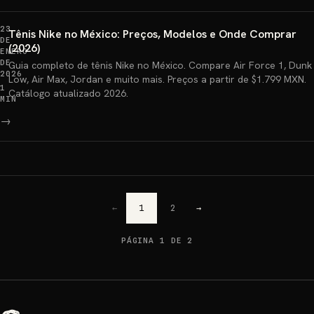
23
Tênis Nike no México: Preços, Modelos e Onde Comprar
DE
(2026)
ENERO
DE
Guia completo de tênis Nike no México. Compare Air Force 1, Dunk
2026
Low, Air Max, Jordan e muito mais. Preços a partir de $1.799 MXN.
1
Catálogo atualizado 2026.
MIN
→
←
1
2
→
PÁGINA 1 DE 2