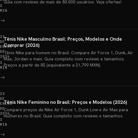
Guia com reviews de mais de 80.000 usuários. Veja ofertas!
2
MIN
→
23
Tênis Nike Masculino Brasil: Preços, Modelos e Onde
DE
Comprar (2026)
ENERO
DE
Tênis Nike para homem no Brasil. Compare Air Force 1, Dunk, Air
2026
Max, Jordan e mais. Guia completo com reviews e tamanhos.
2
Preços a partir de R$ (equivalente a $1,799 MXN).
MIN
→
23
DE
Tênis Nike Feminino no Brasil: Preços e Modelos (2026)
ENERO
DE
Compare preços de Nike Air Force 1, Dunk Low e Air Max para
2026
mulheres no Brasil. Guia completo com reviews e tamanhos.
2
MIN
→