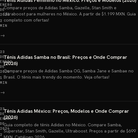
Tênis Adidas Feminino no México: Preços e Modelos (2026)
ENERO
Compare preços de Adidas Samba, Gazelle, Stan Smith e
DE
Ultraboost para mulheres no México. A partir de $1.199 MXN. Guia
2026
completo com ofertas!
2
MIN
→
23
Tênis Adidas Samba no Brasil: Preços e Onde Comprar
DE
ENERO
(2026)
DE
Compare preços de Adidas Samba OG, Samba Jane e Sambae no
2026
Brasil. O tênis mais trendy do momento. Veja ofertas!
1
MIN
→
23
Tênis Adidas México: Preços, Modelos e Onde Comprar
DE
(2026)
ENERO
DE
Guia completo de tênis Adidas no México. Compare Samba,
2026
Superstar, Stan Smith, Gazelle, Ultraboost. Preços a partir de $699
2
MXN. Catálogo 2026.