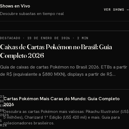
Shows en Vivo
VER SHOWS
→
Descubre subastas en tiempo real
DESTACADO
·
23 DE ENERO DE 2026
·
2 MIN
Caixas de Cartas Pokémon no Brasil: Guia
Completo 2026
Guia de caixas de cartas Pokémon no Brasil 2026. ETBs a partir
de R$ (equivalente a $880 MXN), displays a partir de R$
(equivalente a $2,800 MXN). Comparativo de conteúdo, preços
e onde comprar.
23
Cartas Pokémon Mais Caras do Mundo: Guia Completo
DE
2026
ENERO
DE
Descubra as cartas Pokémon mais valiosas: Pikachu Illustrator (US$
2026
5 milhões), Charizard 1ª Edição (US$ 420 mil) e mais. Guia para
1
colecionadores brasileiros.
MIN