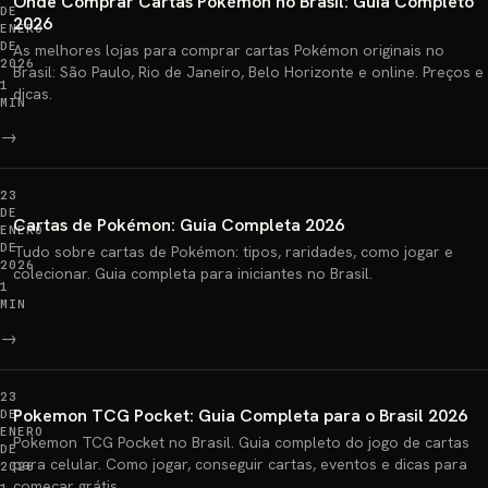
Onde Comprar Cartas Pokémon no Brasil: Guia Completo
DE
2026
ENERO
DE
As melhores lojas para comprar cartas Pokémon originais no
2026
Brasil: São Paulo, Rio de Janeiro, Belo Horizonte e online. Preços e
1
dicas.
MIN
→
23
DE
Cartas de Pokémon: Guia Completa 2026
ENERO
DE
Tudo sobre cartas de Pokémon: tipos, raridades, como jogar e
2026
colecionar. Guia completa para iniciantes no Brasil.
1
MIN
→
23
Pokemon TCG Pocket: Guia Completa para o Brasil 2026
DE
ENERO
Pokemon TCG Pocket no Brasil. Guia completo do jogo de cartas
DE
para celular. Como jogar, conseguir cartas, eventos e dicas para
2026
começar grátis.