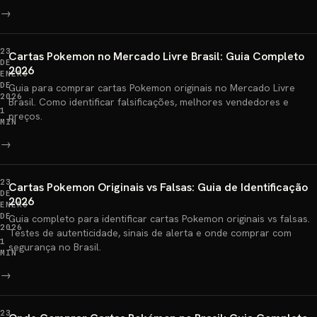
→
23
Cartas Pokemon no Mercado Livre Brasil: Guia Completo
DE
2026
ENERO
DE
Guia para comprar cartas Pokemon originais no Mercado Livre
2026
Brasil. Como identificar falsificações, melhores vendedores e
1
preços.
MIN
→
23
Cartas Pokemon Originais vs Falsas: Guia de Identificação
DE
2026
ENERO
DE
Guia completo para identificar cartas Pokemon originais vs falsas.
2026
Testes de autenticidade, sinais de alerta e onde comprar com
1
segurança no Brasil.
MIN
→
23