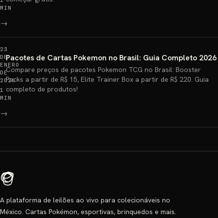
1
MIN
→
23
Pacotes de Cartas Pokemon no Brasil: Guia Completo 2026
DE
ENERO
Compare preços de pacotes Pokemon TCG no Brasil: Booster
DE
Packs a partir de R$ 15, Elite Trainer Box a partir de R$ 220. Guia
2026
completo de produtos!
1
MIN
→
A plataforma de leilões ao vivo para colecionáveis no
México. Cartas Pokémon, esportivas, brinquedos e mais.