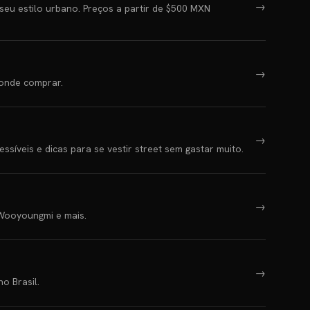
→
eu estilo urbano. Preços a partir de $500 MXN
→
 onde comprar.
→
íveis e dicas para se vestir street sem gastar muito.
→
 Wooyoungmi e mais.
→
o Brasil.