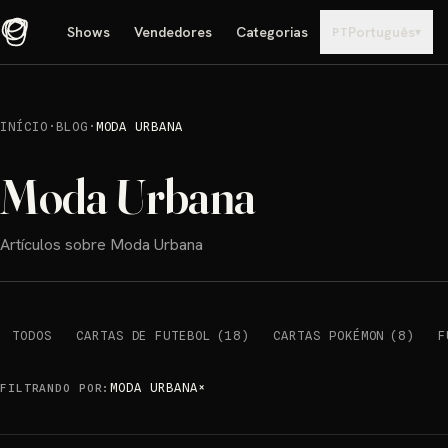
Shows
Vendedores
Categorias
Português
▾
PT
INÍCIO
·
BLOG
·
MODA URBANA
Moda Urbana
Artículos sobre Moda Urbana
TODOS
CARTAS DE FUTEBOL
(
18
)
CARTAS POKÉMON
(
8
)
F
MODA URBANA
×
FILTRANDO POR
: