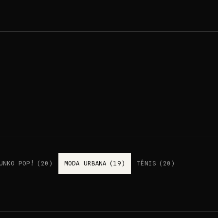
UNKO POP!
(
20
)
MODA URBANA
(
19
)
TÊNIS
(
20
)