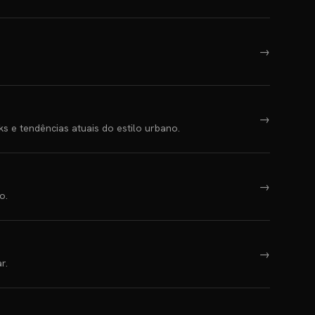
→
→
 e tendências atuais do estilo urbano.
→
o.
→
r.