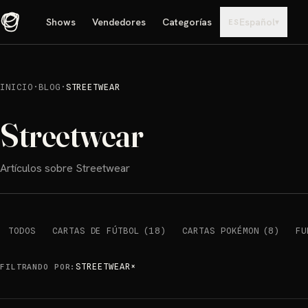
Shows
Vendedores
Categorías
Español
▾
ES
INICIO
·
BLOG
·
STREETWEAR
Streetwear
Artículos sobre Streetwear
TODOS
CARTAS DE FÚTBOL
(
18
)
CARTAS POKÉMON
(
8
)
FU
STREETWEAR
×
FILTRANDO POR
: