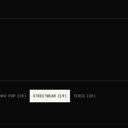
NKO POP
(
20
)
STREETWEAR
(
19
)
TENIS
(
20
)