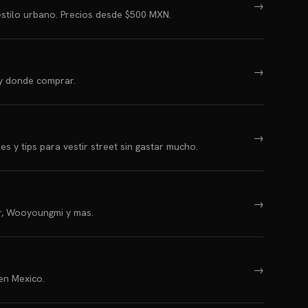
→
stilo urbano. Precios desde $500 MXN.
→
 y donde comprar.
→
y tips para vestir street sin gastar mucho.
→
or, Wooyoungmi y mas.
→
en Mexico.