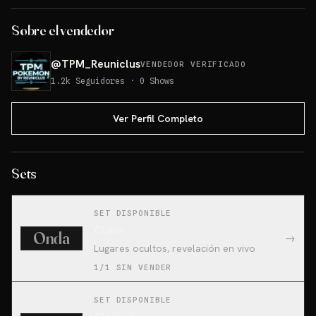
Sobre el vendedor
@
TPM_Reuniclus
VENDEDOR VERIFICADO
1.2k
Seguidores
·
0
Shows
Ver Perfil Completo
Sets
SET DISPONIBLE
Claim
Onda
→
Lugares ocultos, revelación en vivo
1/1 SIN VENDER
SET DISPONIBLE