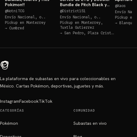
Pokimon!!
Bundle de Pitch Black y
@
Xaos
Ascended Héroes!!
@
NotniTCG
@
District151
Envío Naci
Envío Nacional, o..
Envío Nacional, o..
Pickup en
Pickup en
Monterrey
Pickup en
Monterrey,
→
Blanquit
Tuxtla Gutierrez
→
Cumbred
→
San Pedro, Plaza Cristal
La plataforma de subastas en vivo para coleccionables en
México. Cartas Pokémon, deportivas, juguetes y más.
Instagram
Facebook
TikTok
CATEGORÍAS
COMUNIDAD
Pokémon
Subastas en vivo
Deportivas
Blog