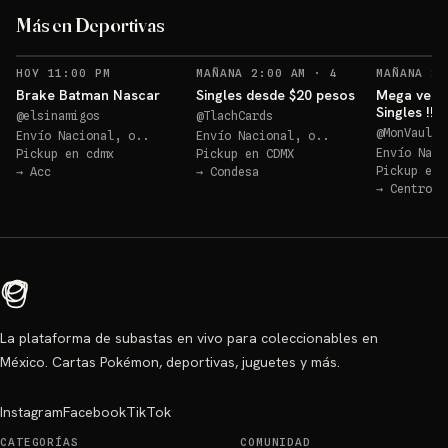
Más en Deportivas
RECORDATORIOS
HOY 11:00 PM
MAÑANA 2:00 AM
·
4
MAÑANA 2:
Brake Batman Nascar
Singles desde $20 pesos
Mega venta
Singles !!!
@
elsinamigos
@
TlachCards
@
MonVault
Envío Nacional, o..
Envío Nacional, o..
Envío Naci
Pickup en
cdmx
Pickup en
CDMX
Pickup en
→
Acc
→
Condesa
→
Centro
La plataforma de subastas en vivo para coleccionables en
México. Cartas Pokémon, deportivas, juguetes y más.
Instagram
Facebook
TikTok
CATEGORÍAS
COMUNIDAD