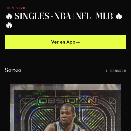
EN VIVO
EN VIVO
🔥 SINGLES - NBA | NFL | MLB 🔥
🔥
Ver en App
→
Sorteo
1 GANADOR