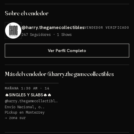
Sobre el vendedor
@
harry.thegamecollectibles
VENDEDOR VERIFICADO
247
Seguidores
·
1
Shows
Ver Perfil Completo
GIVEAWAY
Más del vendedor @harry.thegamecollectibles
Sorteo: GIVEAWAY
→
RECORDATORIOS
MAÑANA 1:30 AM
·
14
🔥SINGLES Y SLABS🔥🔥
@
harry.thegamecollectibles
Envío Nacional, o..
Pickup en
Monterrey
→
zona sur