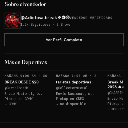
Sobre el vendedor
@
Adictosalbreak🏈⚽⚾
VENDEDOR VERIFICADO
1.2k
Seguidores
·
0
Shows
Ver Perfil Completo
Sobre 1
Más en Deportivas
Sorteos: Sobre 1 +2 más
→
RECORDATORIOS
RECORDATORIOS
MAÑANA 0:00 AM
·
30
MAÑANA 1:00 AM
·
2
MAÑANA 2:
BREAK DESDE $20
tarjetas deportivas
Break MLB
2026 🔥🔥⚾
@
CardsZoneMX
@
Collectorstotal
asegurada
@
CHASETHEB
Envío Nacional, o..
Envío Nacional, o..
Envío Naci
Pickup en
CDMX
Pickup en
CDMX
Pickup en
→
CDMX
→
no disponible
→
monterre