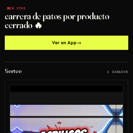
EN VIVO
EN VIVO
carrera de patos por producto
cerrado 🔥
Ver en App
→
Sorteo
1 GANADOR