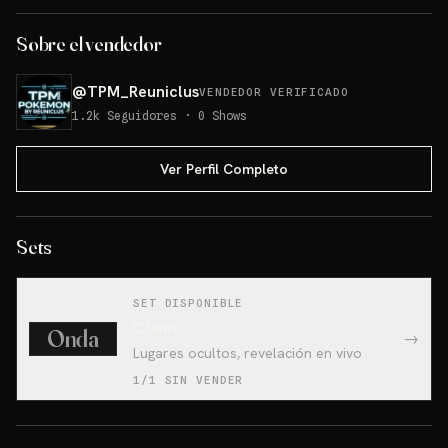
Sobre el vendedor
@
TPM_Reuniclus
VENDEDOR VERIFICADO
1.2k
Seguidores
·
0
Shows
Ver Perfil Completo
Sets
SET DISPONIBLE
Claim
Onda
→
Lugares ocultos, revelación en vivo
1/1 SIN VENDER
ETB Pitch (Inglés)💥