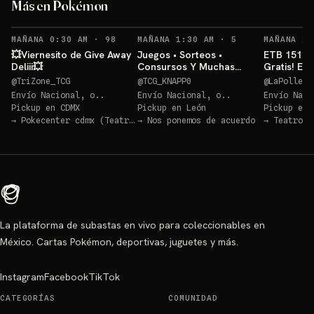
Más en Pokémon
Sorteo: ETB Pitch (Inglés)💥
→
RECORDATORIOS
RECORDATORIOS
MAÑANA 0:30 AM
·
98
MAÑANA 1:30 AM
·
5
MAÑANA 2:
💥Viernesito de Give Away
Juegos • Sorteos •
ETB 151 + 
Deliii💥
Consursos Y Muchas
Gratis! EN
Cosas Mas POKEMON TCG
@
TriZone_TCG
@
TCG_KNAPP0
@
LaPolleri
Envío Nacional, o..
Envío Nacional, o..
Envío Naci
Pickup en
CDMX
Pickup en
León
Pickup en
→
Pokecenter cdmx (Teatro Blanquita)
→
Nos ponemos de acuerdo
→
Teatro B
La plataforma de subastas en vivo para coleccionables en
México. Cartas Pokémon, deportivas, juguetes y más.
Instagram
Facebook
TikTok
CATEGORÍAS
COMUNIDAD