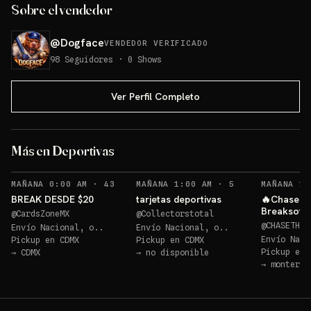
Sobre el vendedor
@
Dogface
VENDEDOR VERIFICADO
98
Seguidores
·
0
Shows
Ver Perfil Completo
Sobre 1
Más en Deportivas
Sorteos: Sobre 1 +2 más
→
RECORDATORIOS
RECORDATORIOS
MAÑANA 0:00 AM
·
43
MAÑANA 1:00 AM
·
5
MAÑANA 1:
BREAK DESDE $20
tarjetas deportivas
🔥Chase th
Breaksote 
@
CardsZoneMX
@
Collectorstotal
de fut y ve
@
CHASETHEB
Envío Nacional, o..
Envío Nacional, o..
🔥⚾️⚽️🏈
Envío Naci
Pickup en
CDMX
Pickup en
CDMX
Pickup en
→
CDMX
→
no disponible
→
monterre