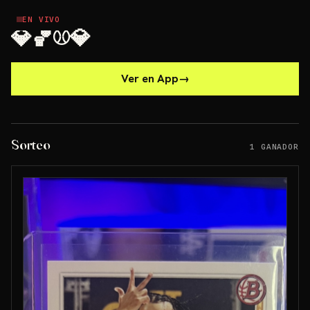
EN VIVO
EN VIVO
💎🏀⚾️💎
Ver en App
→
Sorteo
1 GANADOR