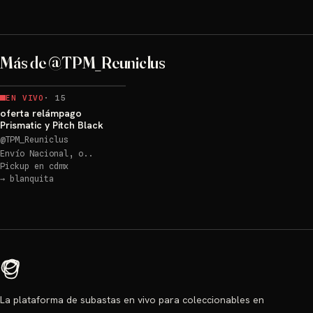
Más de @TPM_Reuniclus
EN VIVO
·
15
oferta relámpago
Prismatic y Pitch Black
@
TPM_Reuniclus
Envío Nacional, o..
Pickup en
cdmx
→
blanquita
La plataforma de subastas en vivo para coleccionables en