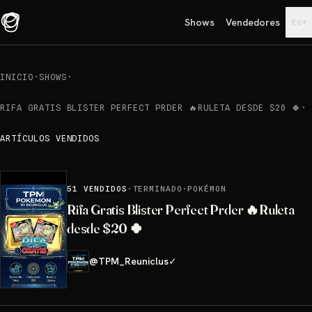
Shows
Vendedores
▾
ES
INICIO
·
SHOWS
·
RIFA GRATIS BLISTER PERFECT PRDER 🔥RULETA DESDE $20 🍀
·
ARTÍCULOS VENDIDOS
51
VENDIDOS
·
TERMINADO
·
POKÉMON
Rifa Gratis Blister Perfect Prder 🔥Ruleta
desde $20 🍀
@
TPM_Reuniclus
✓