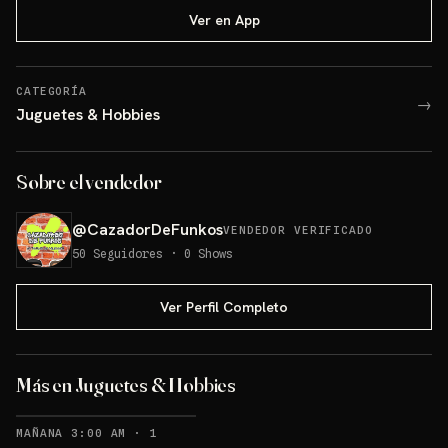
Ver en App
CATEGORÍA
→
Juguetes & Hobbies
Sobre el vendedor
@
CazadorDeFunkos
VENDEDOR VERIFICADO
50
Seguidores
·
0
Shows
Ver Perfil Completo
Más en Juguetes & Hobbies
RECORDATORIOS
MAÑANA 3:00 AM
·
1