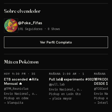
Sobre el vendedor
@
Poke_Fifas
191
Seguidores
·
0
Shows
Ver Perfil Completo
Más en Pokémon
RECORDATORIOS
RECORDATORIOS
HOY 9:30 PM
·
35
MAÑANA 2:00 AM
·
1
MAÑANA 2:
ETB ascended 🔥Rifa
Pull lab🧪 experimento #002
🚨PRODUC
Mensual 🔥
DESDE $20
@
pull.lab
10 GRATIS
@
TPM_Reuniclus
@
TCGCardsM
Envío Nacional, o..
Envío Nacional, o..
Envío Naci
Pickup en
León Gto
Pickup en
cdmx
Pickup en
→
plaza mayor
→
blanquita
→
Interlom