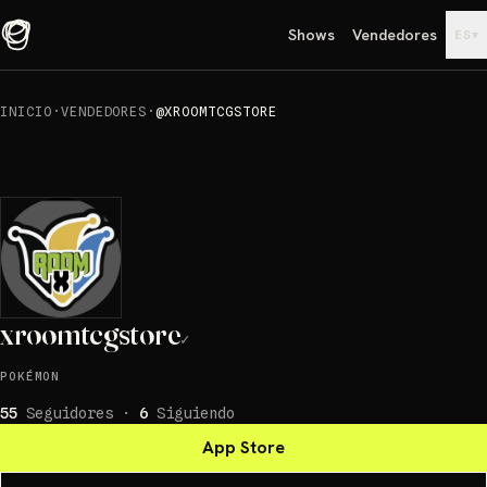
Shows
Vendedores
▾
ES
INICIO
·
VENDEDORES
·
@XROOMTCGSTORE
xroomtcgstore
✓
POKÉMON
55
Seguidores
·
6
Siguiendo
App Store