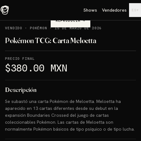
Shows
Vendedores
▾
ES
REPRODUCIR
→
VENDIDO
·
POKÉMON
·
15 DE MARZO DE 2026
Pokémon TCG: Carta Meloetta
PRECIO FINAL
$380.00 MXN
Descripción
Se subastó una carta Pokémon de Meloetta. Meloetta ha
aparecido en 13 cartas diferentes desde su debut en la
expansión Boundaries Crossed del juego de cartas
coleccionables Pokémon. Las cartas de Meloetta son
normalmente Pokémon básicos de tipo psíquico o de tipo lucha.