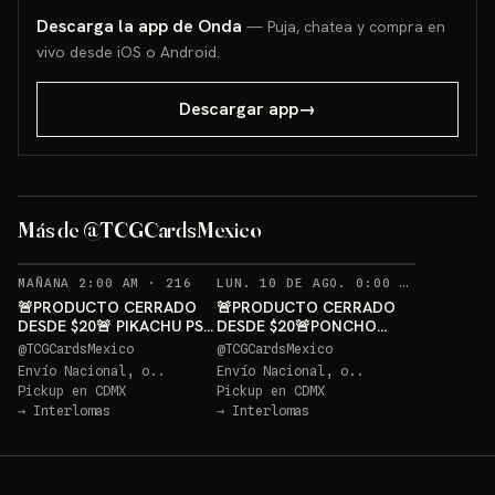
Descarga la app de Onda
— Puja, chatea y compra en
vivo desde iOS o Android.
Descargar app
→
PONCHO
PIKACHU PSA 10 GRATIS
GRATIS
Más de @TCGCardsMexico
Sorteo: PIKACHU PSA 10 GRATIS
→
Sorteo: PONCHO PIKACHU PSA 10 GRATIS
→
RECORDATORIOS
REC
MAÑANA 2:00 AM
·
216
LUN. 10 DE AGO. 0:00 AM
·
234
🚨PRODUCTO CERRADO
🚨PRODUCTO CERRADO
DESDE $20🚨 PIKACHU PSA
DESDE $20🚨PONCHO
10 GRATIS
PIKACHU PSA 10 GRATIS
@
TCGCardsMexico
@
TCGCardsMexico
Envío Nacional, o..
Envío Nacional, o..
Pickup en
CDMX
Pickup en
CDMX
→
Interlomas
→
Interlomas