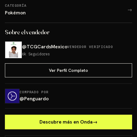
CATEGORÍA
→
Pokémon
Sobre el vendedor
@
TCGCardsMexico
VENDEDOR VERIFICADO
6k
Seguidores
Ver Perfil Completo
COMPRADO POR
@
Penguardo
Descubre más en Onda
→