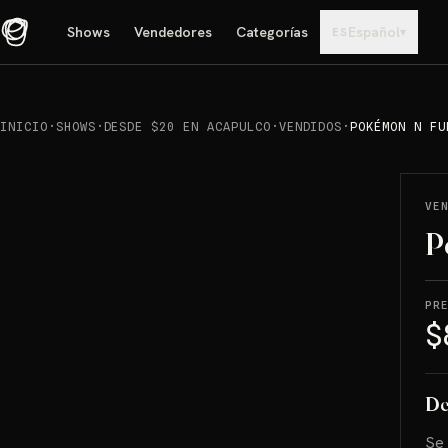
Shows
Vendedores
Categorías
Español
▾
ES
INICIO
·
SHOWS
·
DESDE $20 EN ACAPULCO
·
VENDIDOS
·
POKÉMON N FU
REPRODUCIR
→
VENDIDO
VE
P
PR
$
De
Se 