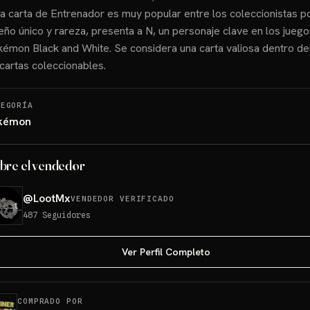
a carta de Entrenador es muy popular entre los coleccionistas p
eño único y rareza, presenta a N, un personaje clave en los jueg
émon Black and White. Se considera una carta valiosa dentro de
cartas coleccionables.
TEGORÍA
kémon
bre el vendedor
@
LootMx
VENDEDOR VERIFICADO
487
Seguidores
Ver Perfil Completo
COMPRADO POR