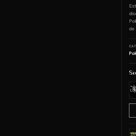
Est
dis
Pok
de 
CA
Po
So