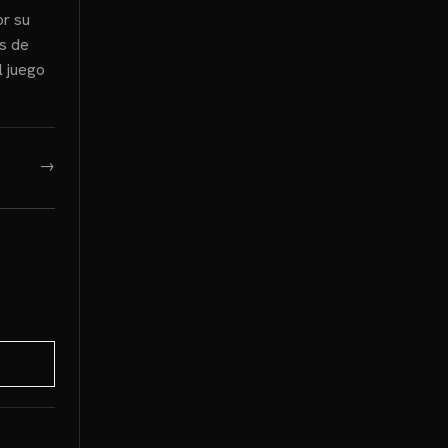
or su
os de
l juego
→