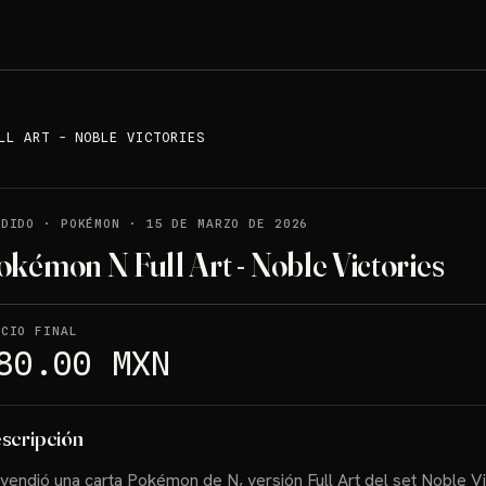
LL ART - NOBLE VICTORIES
NDIDO
·
POKÉMON
·
15 DE MARZO DE 2026
okémon N Full Art - Noble Victories
ECIO FINAL
80.00 MXN
scripción
vendió una carta Pokémon de N, versión Full Art del set Noble Vi