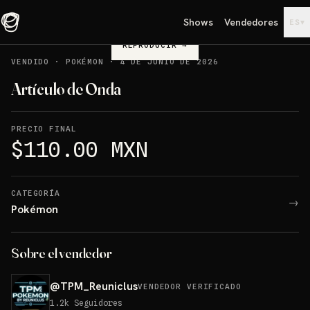
Shows
Vendedores
▾
ES
REPRODUCIR
→
VENDIDO
·
POKÉMON
·
4 DE JUNIO DE 2026
Artículo de Onda
PRECIO FINAL
$110.00 MXN
CATEGORÍA
→
Pokémon
Sobre el vendedor
@
TPM_Reuniclus
VENDEDOR VERIFICADO
1.2k
Seguidores