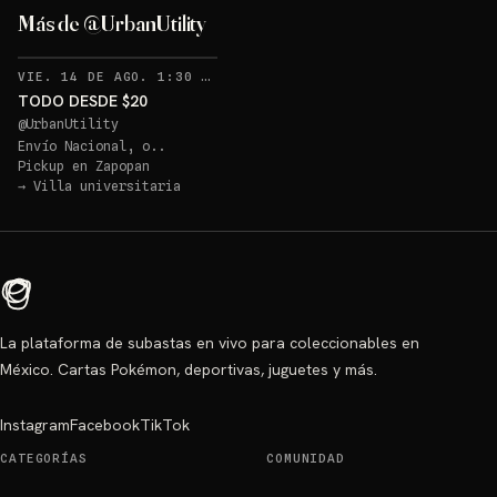
Más de @UrbanUtility
RECORDATORIOS
VIE. 14 DE AGO. 1:30 AM
·
2
TODO DESDE $20
@
UrbanUtility
Envío Nacional, o..
Pickup en
Zapopan
→
Villa universitaria
La plataforma de subastas en vivo para coleccionables en
México. Cartas Pokémon, deportivas, juguetes y más.
Instagram
Facebook
TikTok
CATEGORÍAS
COMUNIDAD