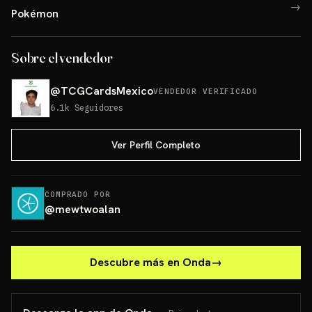
→
Pokémon
Sobre el vendedor
@
TCGCardsMexico
VENDEDOR VERIFICADO
6.1k
Seguidores
Ver Perfil Completo
COMPRADO POR
@
mewtwoalan
Descubre más en Onda
→