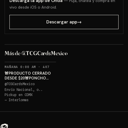
Descarga la app de Onda
— Puja, chatea y compra en
vivo desde iOS o Android.
Descargar app
→
PONCHO PIKACHU PSA 10
GRATIS
Más de @TCGCardsMexico
Sorteo: PONCHO PIKACHU PSA 10 GRATIS
→
RECORDATORIOS
MAÑANA 0:00 AM
·
407
🚨PRODUCTO CERRADO
DESDE $20🚨PONCHO
PIKACHU PSA 10 GRATIS
@
TCGCardsMexico
Envío Nacional, o..
Pickup en
CDMX
→
Interlomas