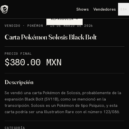
Shows
Vendedores
▾
ES
REPRODUCIR
→
VENDIDO
·
POKÉMON
·
15 DE MARZO DE 2026
Carta Pokémon Solosis Black Bolt
PRECIO FINAL
$380.00 MXN
Descripción
Se vendió una carta Pokémon de Solosis, probablemente de la
expansión Black Bolt (SV11B), como se mencionó en la
transcripción. Solosis es un Pokémon de tipo Psíquico, y esta
carta podría ser una Illustration Rare con el número 123/086.
CATEGORÍA