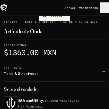
Shows
Vendedores
▾
ES
REPRODUCIR
→
VENDIDO
·
TENIS & STREETWEAR
·
15 DE MAYO DE 2026
Artículo de Onda
PRECIO FINAL
$1360.00 MXN
CATEGORÍA
→
Tenis & Streetwear
Sobre el vendedor
@
UrbanUtility
VENDEDOR VERIFICADO
2.1k
Seguidores