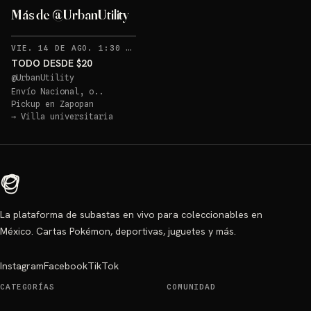
Más de @UrbanUtility
VIE. 14 DE AGO. 1:30 AM
TODO DESDE $20
@
UrbanUtility
Envío Nacional, o..
Pickup en
Zapopan
→
Villa universitaria
La plataforma de subastas en vivo para coleccionables en
México. Cartas Pokémon, deportivas, juguetes y más.
Instagram
Facebook
TikTok
CATEGORÍAS
COMUNIDAD